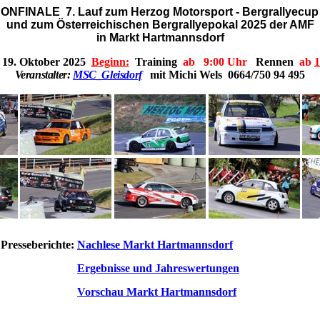
SONFINALE 7.
Lauf z
um Herzog Motorsport - Bergrallyecup
und
zum
Österreichischen Bergrallyepokal
2025 der AMF
in Markt Hartmannsdorf
19. Oktober 2025
Beginn:
Training
ab
9:00 Uhr
Rennen
ab
1
Veranstalter:
MSC_Gleisdorf
mit Michi Wels 0664/750 94 495
Presseberichte:
Nachlese Markt Hartmannsdorf
Ergebnisse und Jahreswertungen
Vorschau Markt Hartmannsdorf