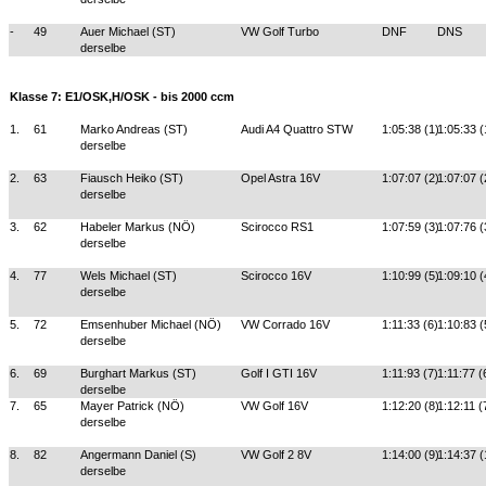
-
49
Auer Michael (ST)
VW Golf Turbo
DNF
DNS
derselbe
Klasse 7: E1/OSK,H/OSK - bis 2000 ccm
1.
61
Marko Andreas (ST)
Audi A4 Quattro STW
1:05:38 (1)
1:05:33 (
derselbe
2.
63
Fiausch Heiko (ST)
Opel Astra 16V
1:07:07 (2)
1:07:07 (
derselbe
3.
62
Habeler Markus (NÖ)
Scirocco RS1
1:07:59 (3)
1:07:76 (
derselbe
4.
77
Wels Michael (ST)
Scirocco 16V
1:10:99 (5)
1:09:10 (
derselbe
5.
72
Emsenhuber Michael (NÖ)
VW Corrado 16V
1:11:33 (6)
1:10:83 (
derselbe
6.
69
Burghart Markus (ST)
Golf I GTI 16V
1:11:93 (7)
1:11:77 (
derselbe
7.
65
Mayer Patrick (NÖ)
VW Golf 16V
1:12:20 (8)
1:12:11 (
derselbe
8.
82
Angermann Daniel (S)
VW Golf 2 8V
1:14:00 (9)
1:14:37 (
derselbe