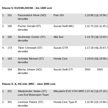
Klasse 5: E1/OSK,H/OSK - bis 1400 ccm
1.
161
Panzenböck Rene (NÖ)
Polo 16V
1:10:86 (1)
1:10:56 (
derselbe
2.
166
Pucher Gerald (ST)
Suzuki Swift MK1
1:11:73 (2)
1:11:45 (
derselbe
3.
165
Strohmeier Günter (ST)
Alfa Sud
1:14:78 (3)
1:13:03 (
derselbe
4.
173
Tilzer Christoph (ST)
Suzuki GTR
1:17:18 (4)
1:20:67 (
derselbe
5.
163
Schnidar Michael (ST)
Honda Civic
1:19:03 (5)
1:18:98 (
derselbe
-
164
Blecha Johann (NÖ)
Suzuki Swift GTI
DNS
DNS
derselbe
Klasse 4: A, HA inkl. WRC - über 2000 ccm
1.
201
Wiedenhofer Stefan (ST)
Mitsubishi EVO 9 R4 WRC
1:07:42 (1)
1:07:29 (
Last Exit Motorsport Team
2.
301
Lorenser Patrick (ST)
Honda Civic Type R
1:11:94 (2)
1:13:66 (
derselbe