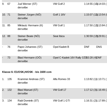
9.
67
Jud Werner (ST)
VW Golf 2
1:14:55 (10)
1:14:03 (
derselbe
10.
71
Steiner Jürgen (NÖ)
Golf 1 16V
1:15:07 (11)
1:13:54 (
derselbe
11.
85
Miklautz Hermann (K)
VW Golf 1
1:17:50 (12)
1:13:84 (
derselbe
12.
88
Steiner Beate (NÖ)
Seat Ibiza
1:30:59 (13)
1:29:91 (
derselbe
-
76
Papst Johannes (ST)
Opel Kadett B
DNF
DNS
derselbe
-
73
Blasl Hermann (OÖ)
Opel C-Kadett 16V Rally GTE
1:10:28 (4)
DNF
derselbe
Klasse 6: E1/OSK,H/OSK - bis 1600 ccm
1.
135
Krammer Andreas (ST)
Alfa Romeo 33
1:13:82 (1)
1:13:71 (
derselbe
2.
132
Blasl Manuel (ST)
VW Golf 17
1:17:12 (3)
1:16:49 (
derselbe
3.
134
Rabl Dominik (ST)
VW Golf 1 GTI
1:16:31 (2)
1:17:89 (
derselbe