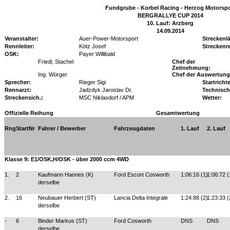
Fundgrube - Korbel Racing - Herzog Motorspo
BERGRALLYE CUP 2014
10. Lauf: Arzberg
14.09.2014
Veranstalter:
Auer-Power-Motorsport
Streckenl
Rennleiter:
Kötz Josef
Streckenr
OSK:
Payer Willibald
Friedl, Stachel
Chef der
Zeitnehmung:
Ing. Würger
Chef der Auswertung
Sprecher:
Rieger Sigi
Startrichte
Rennarzt:
Jadzdyk Jaroslav Dr.
Technisch
Streckensich.:
MSC Niklasdorf / APM
Wetter:
Offizielle Reihung
Gesamtwertung
Rng
StartNr
Fahrer / Bewerber
Fahrzeugdaten
1. Lauf
2. Lauf
Klasse 9: E1/OSK,H/OSK - über 2000 ccm 4WD
1.
2
Kaufmann Hannes (K)
Ford Escort Cosworth
1:06:16 (1)
1:06:72 (
derselbe
2.
16
Neubauer Herbert (ST)
Lancia Delta Integrale
1:24:88 (2)
1:23:33 (
derselbe
-
6
Binder Markus (ST)
Ford Cosworth
DNS
DNS
derselbe