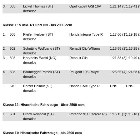
3.
303
Lickel Thomas (ST)
Opel Kadett GSI 16V
1:21:14 (3)
1:19:41 (
derselbe
Klasse 1: N inkl. R1 und HN - bis 2000 ccm
1.
505
Pfeifer Herbert (ST)
Honda Integra Type R
1:17:60 (1)
1:19:18 (
derselbe
2.
502
Schutting Wolfgang (ST)
Renault Clio Williams
1:18:88 (2)
1:18:25 (
derselbe
3.
503
Horvadits Ewald (NÖ)
Renault Clio
1:21:83 (3)
1:19:40 (
derselbe
4.
508
Baumegger Patrick (ST)
Peugeot 106 Rallye
1:25:56 (4)
1:24:68 (
derselbe
-
510
Harrer Helmut (ST)
Honda Civic Type R
DNS
DNS
derselbe
Klasse 12: Historische Fahrzeuge - über 2500 ccm
1.
601
Prantl Reinhold (ST)
Porsche 911 Carrera RS
1:16:11 (1)
1:15:18 (
derselbe
Klasse 11: Historische Fahrzeuge - bis 2500 ccm