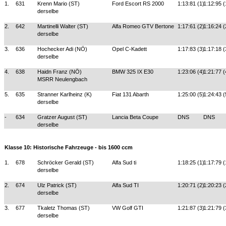
1.
631
Krenn Mario (ST)
Ford Escort RS 2000
1:13:81 (1)
1:12:95 (
derselbe
2.
642
Martinelli Walter (ST)
Alfa Romeo GTV Bertone
1:17:61 (2)
1:16:24 (
derselbe
3.
636
Hochecker Adi (NÖ)
Opel C-Kadett
1:17:83 (3)
1:17:18 (
derselbe
4.
638
Haidn Franz (NÖ)
BMW 325 IX E30
1:23:06 (4)
1:21:77 (
MSRR Neulengbach
5.
635
Stranner Karlheinz (K)
Fiat 131 Abarth
1:25:00 (5)
1:24:43 (
derselbe
-
634
Gratzer August (ST)
Lancia Beta Coupe
DNS
DNS
derselbe
Klasse 10: Historische Fahrzeuge - bis 1600 ccm
1.
678
Schröcker Gerald (ST)
Alfa Sud ti
1:18:25 (1)
1:17:79 (
derselbe
2.
674
Ulz Patrick (ST)
Alfa Sud TI
1:20:71 (2)
1:20:23 (
derselbe
3.
677
Tkaletz Thomas (ST)
VW Golf GTI
1:21:87 (3)
1:21:79 (
derselbe