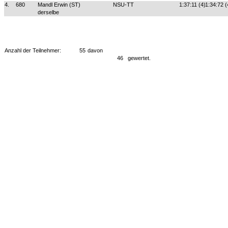
4.
680
Mandl Erwin (ST)
NSU-TT
1:37:11 (4)
1:34:72 (
derselbe
Anzahl der Teilnehmer:
55
davon
46
gewertet.
Powered by: Fundgrube - Kötz Haus - Boxxenstop