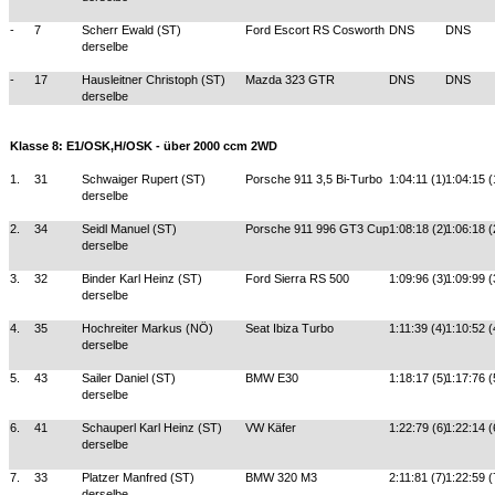
-
7
Scherr Ewald (ST)
Ford Escort RS Cosworth
DNS
DNS
derselbe
-
17
Hausleitner Christoph (ST)
Mazda 323 GTR
DNS
DNS
derselbe
Klasse 8: E1/OSK,H/OSK - über 2000 ccm 2WD
1.
31
Schwaiger Rupert (ST)
Porsche 911 3,5 Bi-Turbo
1:04:11 (1)
1:04:15 (
derselbe
2.
34
Seidl Manuel (ST)
Porsche 911 996 GT3 Cup
1:08:18 (2)
1:06:18 (
derselbe
3.
32
Binder Karl Heinz (ST)
Ford Sierra RS 500
1:09:96 (3)
1:09:99 (
derselbe
4.
35
Hochreiter Markus (NÖ)
Seat Ibiza Turbo
1:11:39 (4)
1:10:52 (
derselbe
5.
43
Sailer Daniel (ST)
BMW E30
1:18:17 (5)
1:17:76 (
derselbe
6.
41
Schauperl Karl Heinz (ST)
VW Käfer
1:22:79 (6)
1:22:14 (
derselbe
7.
33
Platzer Manfred (ST)
BMW 320 M3
2:11:81 (7)
1:22:59 (
derselbe