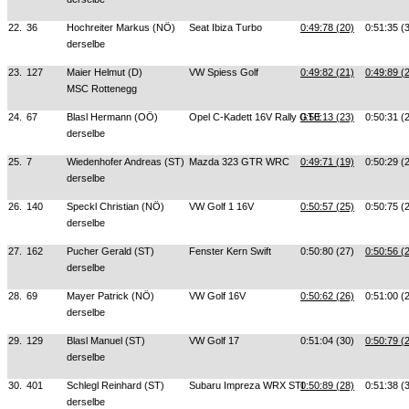
22.
36
Hochreiter Markus (NÖ)
Seat Ibiza Turbo
0:49:78 (20)
0:51:35 (
derselbe
23.
127
Maier Helmut (D)
VW Spiess Golf
0:49:82 (21)
0:49:89 (
MSC Rottenegg
24.
67
Blasl Hermann (OÖ)
Opel C-Kadett 16V Rally GTE
0:50:13 (23)
0:50:31 (
derselbe
25.
7
Wiedenhofer Andreas (ST)
Mazda 323 GTR WRC
0:49:71 (19)
0:50:29 (
derselbe
26.
140
Speckl Christian (NÖ)
VW Golf 1 16V
0:50:57 (25)
0:50:75 (
derselbe
27.
162
Pucher Gerald (ST)
Fenster Kern Swift
0:50:80 (27)
0:50:56 (
derselbe
28.
69
Mayer Patrick (NÖ)
VW Golf 16V
0:50:62 (26)
0:51:00 (
derselbe
29.
129
Blasl Manuel (ST)
VW Golf 17
0:51:04 (30)
0:50:79 (
derselbe
30.
401
Schlegl Reinhard (ST)
Subaru Impreza WRX STI
0:50:89 (28)
0:51:38 (
derselbe