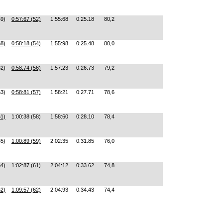
59)
0:57:67 (52)
1:55:68
0:25.18
80,2
58)
0:58:18 (54)
1:55:98
0:25.48
80,0
62)
0:58:74 (56)
1:57:23
0:26.73
79,2
63)
0:58:81 (57)
1:58:21
0:27.71
78,6
61)
1:00:38 (58)
1:58:60
0:28.10
78,4
65)
1:00:89 (59)
2:02:35
0:31.85
76,0
64)
1:02:87 (61)
2:04:12
0:33.62
74,8
52)
1:09:57 (62)
2:04:93
0:34.43
74,4