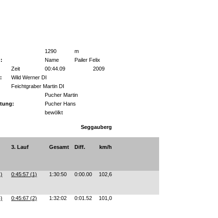
1290
m
:
Name
Pailer Felix
Zeit
00:44.09
2009
:
Wild Werner DI
Feichtgraber Martin DI
Pucher Martin
itung:
Pucher Hans
bewölkt
Seggauberg
3. Lauf
Gesamt
Diff.
km/h
1)
0:45:57 (1)
1:30:50
0:00.00
102,6
4)
0:45:67 (2)
1:32:02
0:01.52
101,0