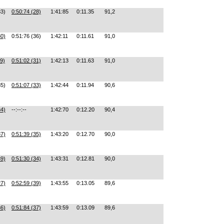
33)
0:50:74 (28)
1:41:85
0:11.35
91,2
30)
0:51:76 (36)
1:42:11
0:11.61
91,0
29)
0:51:02 (31)
1:42:13
0:11.63
91,0
35)
0:51:07 (33)
1:42:44
0:11.94
90,6
34)
--:--:--
1:42:70
0:12.20
90,4
37)
0:51:39 (35)
1:43:20
0:12.70
90,0
39)
0:51:30 (34)
1:43:31
0:12.81
90,0
27)
0:52:59 (39)
1:43:55
0:13.05
89,6
36)
0:51:84 (37)
1:43:59
0:13.09
89,6