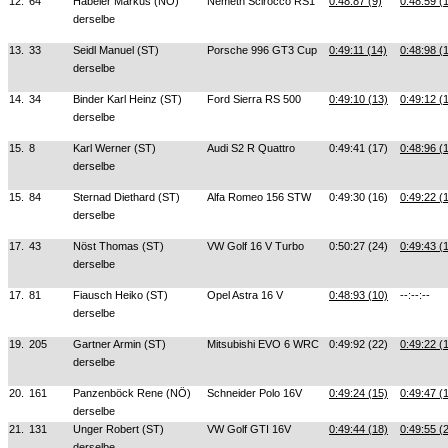
12.
64
Habeler Markus (NÖ)
Nemeth Scirocco RS1
0:48:87 (9)
0:48:59 (
derselbe
13.
33
Seidl Manuel (ST)
Porsche 996 GT3 Cup
0:49:11 (14)
0:48:98 (
derselbe
14.
34
Binder Karl Heinz (ST)
Ford Sierra RS 500
0:49:10 (13)
0:49:12 (
derselbe
15.
8
Karl Werner (ST)
Audi S2 R Quattro
0:49:41 (17)
0:48:96 (
derselbe
15.
84
Sternad Diethard (ST)
Alfa Romeo 156 STW
0:49:30 (16)
0:49:22 (
derselbe
17.
43
Nöst Thomas (ST)
VW Golf 16 V Turbo
0:50:27 (24)
0:49:43 (
derselbe
17.
81
Fiausch Heiko (ST)
Opel Astra 16 V
0:48:93 (10)
--:--:--
derselbe
19.
205
Gartner Armin (ST)
Mitsubishi EVO 6 WRC
0:49:92 (22)
0:49:22 (
derselbe
20.
161
Panzenböck Rene (NÖ)
Schneider Polo 16V
0:49:24 (15)
0:49:47 (
derselbe
21.
131
Unger Robert (ST)
VW Golf GTI 16V
0:49:44 (18)
0:49:55 (
derselbe