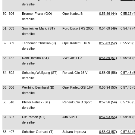
derselbe
50.
606
Brunner Franz (OÖ)
Opel Kadett B
0:53:86 (44)
0:55:17 (
derselbe
51.
303
Sonnleitner Mario (ST)
Ford Escort RS 2000
0:54:69 (49)
0:54:47 (
derselbe
52.
309
Tschemer Christian (K)
Opel Kadett E 16 V
0:55:03 (52)
0:55:23 (
derselbe
53.
132
Rabl Dominik (ST)
VW Golf 1 Gti
0:54:89 (51)
0:55:31 (
derselbe
54.
502
Schutting Wolfgang (ST)
Renault Clio 16 V
0:58:05 (58)
0:57:48 (
derselbe
55.
306
Werfring Bernhard (B)
Opel Kadett GSI 16V
0:56:94 (53)
0:57:45 (
derselbe
56.
510
Pfeifer Patrick (ST)
Renault Clio B Sport
0:57:56 (54)
0:57:45 (
derselbe
57.
607
Ulz Patrick (ST)
Alfa Sud TI
0:57:93 (55)
0:59:01 (
derselbe
58.
407
Scheiber Gerhard (T)
Subaru Impreza
0:58:03 (57)
0:57:64 (