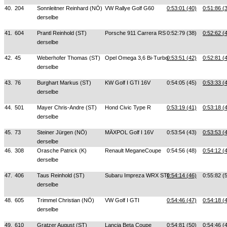
40.
204
Sonnleitner Reinhard (NÖ)
VW Rallye Golf G60
0:53:01 (40)
0:51:86 (
derselbe
41.
604
Prantl Reinhold (ST)
Porsche 911 Carrera RS
0:52:79 (38)
0:52:62 (
derselbe
42.
45
Weberhofer Thomas (ST)
Opel Omega 3,6 Bi-Turbo
0:53:51 (42)
0:52:81 (
derselbe
43.
76
Burghart Markus (ST)
KW Golf I GTI 16V
0:54:05 (45)
0:53:33 (
derselbe
44.
501
Mayer Chris-Andre (ST)
Hond Civic Type R
0:53:19 (41)
0:53:18 (
derselbe
45.
73
Steiner Jürgen (NÖ)
MÄXPOL Golf I 16V
0:53:54 (43)
0:53:53 (
derselbe
46.
308
Orasche Patrick (K)
Renault MeganeCoupe
0:54:56 (48)
0:54:12 (
derselbe
47.
406
Taus Reinhold (ST)
Subaru Impreza WRX STI
0:54:14 (46)
0:55:82 (
derselbe
48.
605
Trimmel Christian (NÖ)
VW Golf I GTI
0:54:46 (47)
0:54:18 (
derselbe
49.
610
Gratzer August (ST)
Lancia Beta Coupe
0:54:81 (50)
0:54:46 (