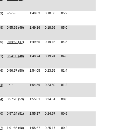
49)
--:--:--
1:49:03
0:18.53
85,2
48)
0:55:39 (49)
1:49:16
0:18.66
85,0
50)
0:54:62 (47)
1:49:65
0:19.15
84,8
51)
0:54:85 (48)
1:49:74
0:19.24
84,6
56)
0:56:57 (50)
1:54:05
0:23.55
81,4
54)
--:--:--
1:54:39
0:23.89
81,2
54)
0:57:78 (53)
1:55:01
0:24.51
80,8
60)
0:57:24 (51)
1:55:17
0:24.67
80,6
57)
1:01:66 (60)
1:55:67
0:25.17
80,2