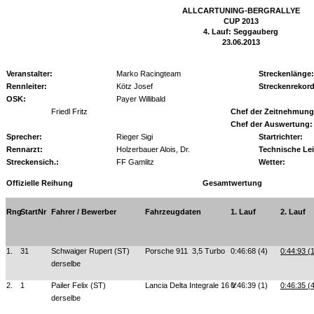
ALLCARTUNING-BERGRALLYE
CUP 2013
4. Lauf: Seggauberg
23.06.2013
Veranstalter:
Marko Racingteam
Streckenlänge:
Rennleiter:
Kötz Josef
Streckenrekord
OSK:
Payer Willibald
Friedl Fritz
Chef der Zeitnehmung
Chef der Auswertung:
Sprecher:
Rieger Sigi
Startrichter:
Rennarzt:
Holzerbauer Alois, Dr.
Technische Le
Streckensich.:
FF Gamlitz
Wetter:
Offizielle Reihung
Gesamtwertung
Rng
StartNr
Fahrer / Bewerber
Fahrzeugdaten
1. Lauf
2. Lauf
1.
31
Schwaiger Rupert (ST)
Porsche 911
3,5 Turbo
0:46:68 (4)
0:44:93 (
derselbe
2.
1
Pailer Felix (ST)
Lancia Delta Integrale 16 V
0:46:39 (1)
0:46:35 (
derselbe