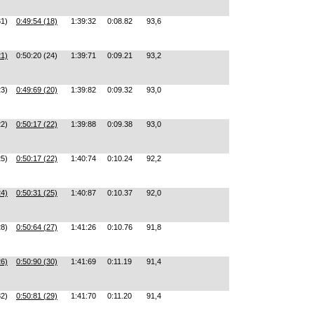
31)
0:49:54 (18)
1:39:32
0:08.82
93,6
21)
0:50:20 (24)
1:39:71
0:09.21
93,2
23)
0:49:69 (20)
1:39:82
0:09.32
93,0
22)
0:50:17 (22)
1:39:88
0:09.38
93,0
25)
0:50:17 (22)
1:40:74
0:10.24
92,2
24)
0:50:31 (25)
1:40:87
0:10.37
92,0
28)
0:50:64 (27)
1:41:26
0:10.76
91,8
26)
0:50:90 (30)
1:41:69
0:11.19
91,4
32)
0:50:81 (29)
1:41:70
0:11.20
91,4