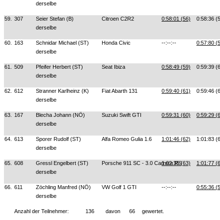
derselbe
59.
307
Seier Stefan (B)
Citroen C2R2
0:58:01 (56)
0:58:36 (
derselbe
60.
163
Schnidar Michael (ST)
Honda Civic
--:--:--
0:57:80 (
derselbe
61.
509
Pfeifer Herbert (ST)
Seat Ibiza
0:58:49 (59)
0:59:39 (
derselbe
62.
612
Stranner Karlheinz (K)
Fiat Abarth 131
0:59:40 (61)
0:59:46 (
derselbe
63.
167
Blecha Johann (NÖ)
Suzuki Swift GTI
0:59:31 (60)
0:59:29 (
derselbe
64.
613
Sporer Rudolf (ST)
Alfa Romeo Gulia 1.6
1:01:46 (62)
1:01:83 (
derselbe
65.
608
Gressl Engelbert (ST)
Porsche 911 SC - 3.0 Carrera RS
1:02:35 (63)
1:01:77 (
derselbe
66.
611
Zöchling Manfred (NÖ)
VW Golf 1 GTI
--:--:--
0:55:36 (
derselbe
Anzahl der Teilnehmer:
136
davon
66
gewertet.