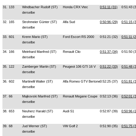
31.
133
Windbacher Rudolf (ST)
Honda CRX Vtec
0:51:11 (31)
0:51:43 (
derselbe
32.
165
Strohmeier Günter (ST)
Alfa Sud
0:50:96 (29)
0:51:15 (
derselbe
33.
601
Krenn Mario (ST)
Ford Escort RS 2000
0:51:21 (32)
0:51:11 (
derselbe
34.
166
Meinhard Manfred (ST)
Renault Clio
0:51:37 (34)
0:51:50 (
derselbe
35.
122
Zamberger Martin (ST)
Peugeot 106 GTI 16 V
0:51:22 (33)
0:51:48 (
derselbe
36.
602
Martinelli Walter (ST)
Alfa Romeo GTV Bertone
0:52:25 (37)
0:51:81 (
derselbe
37.
66
Majkovski Manfred (ST)
Renault Megane Coupe
0:52:13 (36)
0:52:01 (
derselbe
38.
653
Neuherz Harald (ST)
Audi S1
0:52:87 (39)
0:50:96 (
derselbe
39.
68
Jud Werner (ST)
VW Golf 2
0:51:90 (35)
0:51:75 (
derselbe