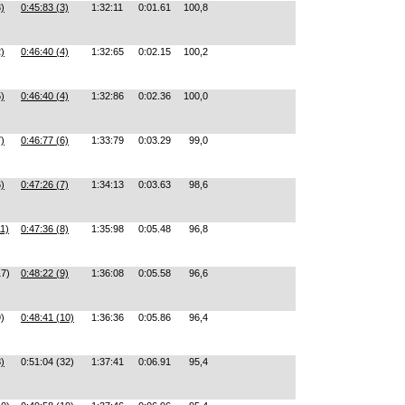
3)
0:45:83 (3)
1:32:11
0:01.61
100,8
2)
0:46:40 (4)
1:32:65
0:02.15
100,2
5)
0:46:40 (4)
1:32:86
0:02.36
100,0
7)
0:46:77 (6)
1:33:79
0:03.29
99,0
6)
0:47:26 (7)
1:34:13
0:03.63
98,6
11)
0:47:36 (8)
1:35:98
0:05.48
96,8
17)
0:48:22 (9)
1:36:08
0:05.58
96,6
9)
0:48:41 (10)
1:36:36
0:05.86
96,4
8)
0:51:04 (32)
1:37:41
0:06.91
95,4