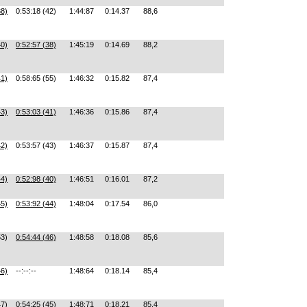
38)
0:53:18 (42)
1:44:87
0:14.37
88,6
40)
0:52:57 (38)
1:45:19
0:14.69
88,2
41)
0:58:65 (55)
1:46:32
0:15.82
87,4
43)
0:53:03 (41)
1:46:36
0:15.86
87,4
42)
0:53:57 (43)
1:46:37
0:15.87
87,4
44)
0:52:98 (40)
1:46:51
0:16.01
87,2
45)
0:53:92 (44)
1:48:04
0:17.54
86,0
53)
0:54:44 (46)
1:48:58
0:18.08
85,6
46)
--:--:--
1:48:64
0:18.14
85,4
47)
0:54:25 (45)
1:48:71
0:18.21
85,4