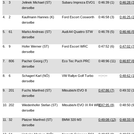
3.
3
Jelinek Michael (ST)
Subaru Impreza EVO1
0:46:39 (1)
0:46:28 (
derselbe
4.
2
Kaufmann Hannes (K)
Ford Escort Cosworth
0:46:58 (3)
0:46:25 (
derselbe
5.
61
Marko Andreas (ST)
Audi A4 Quattro STW
0:46:78 (5)
0:46:46 (
derselbe
6.
9
Hofer Werner (ST)
Ford Escort WRC
0:47:52 (6)
0:47:02 (
derselbe
7.
806
Pacher Georg (T)
Eco Tec Puch PRC
0:48:96 (11)
0:46:87 (
derselbe
8.
6
Schagerl Karl (NÖ)
VW Rallye Golf Turbo
--:--:--
0:48:62 (
derselbe
9.
201
Fuchs Manfred (ST)
Mitsubishi EVO 8
0:47:86 (7)
0:49:32 (
derselbe
10.
202
Wiedenhofer Stefan (ST)
Mitsubishi EVO IX R4 WRC
0:47:95 (8)
0:48:50 (
derselbe
11.
32
Platzer Manfred (ST)
BMW 320 M3
0:49:08 (12)
0:48:33 (
derselbe